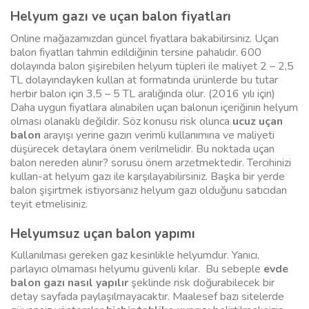
Helyum gazı ve uçan balon fiyatları
Online mağazamızdan güncel fiyatlara bakabilirsiniz. Uçan
balon fiyatları tahmin edildiğinin tersine pahalıdır. 600
dolayında balon şişirebilen helyum tüpleri ile maliyet 2 – 2,5
TL dolayındayken kullan at formatında ürünlerde bu tutar
herbir balon için 3,5 – 5 TL aralığında olur. (2016 yılı için)
Daha uygun fiyatlara alınabilen uçan balonun içeriğinin helyum
olması olanaklı değildir. Söz konusu risk olunca
ucuz uçan
balon
arayışı yerine gazın verimli kullanımına ve maliyeti
düşürecek detaylara önem verilmelidir. Bu noktada uçan
balon nereden alınır? sorusu önem arzetmektedir. Tercihinizi
kullan-at helyum gazı ile karşılayabilirsiniz. Başka bir yerde
balon şişirtmek istiyorsanız helyum gazı olduğunu satıcıdan
teyit etmelisiniz.
Helyumsuz uçan balon yapımı
Kullanılması gereken gaz kesinlikle helyumdur. Yanıcı,
parlayıcı olmaması helyumu güvenli kılar. Bu sebeple
evde
balon gazı nasıl yapılır
şeklinde risk doğurabilecek bir
detay sayfada paylaşılmayacaktır. Maalesef bazı sitelerde