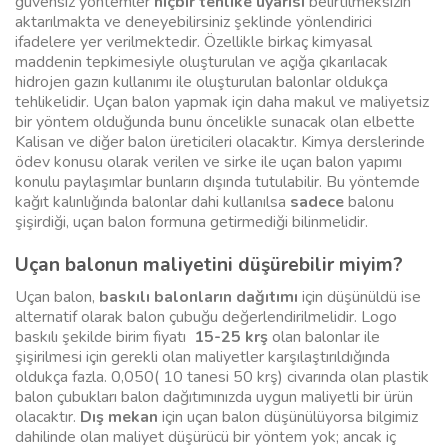
güvensiz yöntemler
hiçbir tehlike uyarısı
belirtilmeksizin
aktarılmakta ve deneyebilirsiniz şeklinde yönlendirici
ifadelere yer verilmektedir. Özellikle birkaç kimyasal
maddenin tepkimesiyle oluşturulan ve açığa çıkarılacak
hidrojen gazın kullanımı ile oluşturulan balonlar oldukça
tehlikelidir. Uçan balon yapmak için daha makul ve maliyetsiz
bir yöntem olduğunda bunu öncelikle sunacak olan elbette
Kalisan ve diğer balon üreticileri olacaktır. Kimya derslerinde
ödev konusu olarak verilen ve sirke ile uçan balon yapımı
konulu paylaşımlar bunların dışında tutulabilir. Bu yöntemde
kağıt kalınlığında balonlar dahi kullanılsa
sadece
balonu
şişirdiği, uçan balon formuna getirmediği bilinmelidir.
Uçan balonun maliyetini düşürebilir miyim?
Uçan balon,
baskılı balonların dağıtımı
için düşünüldü ise
alternatif olarak balon çubuğu değerlendirilmelidir. Logo
baskılı şekilde birim fiyatı
15-25 krş
olan balonlar ile
şişirilmesi için gerekli olan maliyetler karşılaştırıldığında
oldukça fazla. 0,050( 10 tanesi 50 krş) civarında olan plastik
balon çubukları balon dağıtımınızda uygun maliyetli bir ürün
olacaktır.
Dış mekan
için uçan balon düşünülüyorsa bilgimiz
dahilinde olan maliyet düşürücü bir yöntem yok; ancak iç