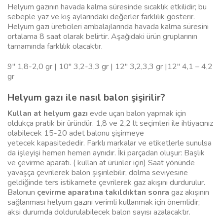
Helyum gazının havada kalma süresinde sıcaklık etkilidir; bu
sebeple yaz ve kış aylarındaki değerler farklılık gösterir.
Helyum gazı üreticileri ambalajlarında havada kalma süresini
ortalama 8 saat olarak belirtir. Aşağıdaki ürün gruplarının
tamamında farklılık olacaktır.
9″ 1,8-2,0 gr | 10″ 3,2-3,3 gr | 12″ 3,2,3,3 gr |12″ 4,1 – 4,2
gr
Helyum gazı ile nasıl balon şişirilir?
Kullan at helyum gazı
evde uçan balon yapmak için
oldukça pratik bir üründür. 1,8 ve 2,2 lt seçimleri ile ihtiyacınız
olabilecek 15-20 adet balonu şişirmeye
yetecek kapasitededir. Farklı markalar ve etiketlerle sunulsa
da işleyişi hemen hemen aynıdır. İki parçadan oluşur: Başlık
ve çevirme aparatı. ( kullan at ürünler için) Saat yönünde
yavaşça çevrilerek balon şişirilebilir, dolma seviyesine
geldiğinde ters istikamete çevrilerek gaz akışını durdurulur.
Balonun
çevirme aparatına takıldıktan sonra
gaz akışının
sağlanması helyum gazını verimli kullanmak için önemlidir;
aksi durumda doldurulabilecek balon sayısı azalacaktır.