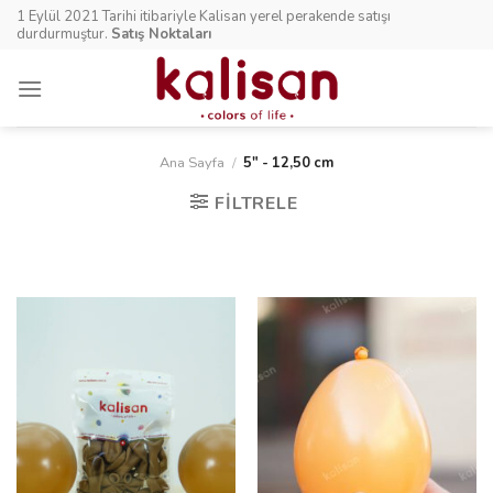
Skip
1 Eylül 2021 Tarihi itibariyle Kalisan yerel perakende satışı
to
durdurmuştur.
Satış Noktaları
content
Ana Sayfa
/
5" - 12,50 cm
FILTRELE