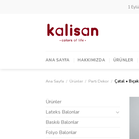
Skip
1 Eylü
to
content
ANA SAYFA
HAKKIMIZDA
ÜRÜNLER
Ana Sayfa
/
Ürünler
/
Parti Dekor
/
Çatal • Bıçak
Ürünler
Lateks Balonlar
Baskılı Balonlar
Folyo Balonlar