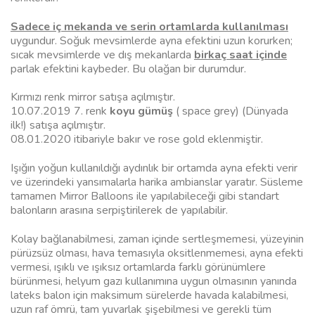
Sadece iç mekanda ve serin ortamlarda kullanılması
uygundur. Soğuk mevsimlerde ayna efektini uzun korurken;
sıcak mevsimlerde ve dış mekanlarda
birkaç saat içinde
parlak efektini kaybeder. Bu olağan bir durumdur.
Kırmızı renk mirror satışa açılmıştır.
10.07.2019 7. renk
koyu gümüş
( space grey) (Dünyada
ilk!) satışa açılmıştır.
08.01.2020 itibariyle bakır ve rose gold eklenmiştir.
Işığın yoğun kullanıldığı aydınlık bir ortamda ayna efekti verir
ve üzerindeki yansımalarla harika ambianslar yaratır. Süsleme
tamamen Mirror Balloons ile yapılabileceği gibi standart
balonların arasına serpiştirilerek de yapılabilir.
Kolay bağlanabilmesi, zaman içinde sertleşmemesi, yüzeyinin
pürüzsüz olması, hava temasıyla oksitlenmemesi, ayna efekti
vermesi, ışıklı ve ışıksız ortamlarda farklı görünümlere
bürünmesi, helyum gazı kullanımına uygun olmasının yanında
lateks balon için maksimum sürelerde havada kalabilmesi,
uzun raf ömrü, tam yuvarlak şişebilmesi ve gerekli tüm