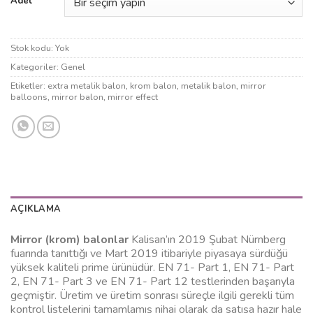
Adet
Stok kodu:
Yok
Kategoriler:
Genel
Etiketler:
extra metalik balon
,
krom balon
,
metalik balon
,
mirror
balloons
,
mirror balon
,
mirror effect
AÇIKLAMA
Mirror (krom) balonlar
Kalisan’ın 2019 Şubat Nürnberg
fuarında tanıttığı ve Mart 2019 itibariyle piyasaya sürdüğü
yüksek kaliteli prime ürünüdür. EN 71- Part 1, EN 71- Part
2, EN 71- Part 3 ve EN 71- Part 12 testlerinden başarıyla
geçmiştir. Üretim ve üretim sonrası süreçle ilgili gerekli tüm
kontrol listelerini tamamlamış nihai olarak da satışa hazır hale