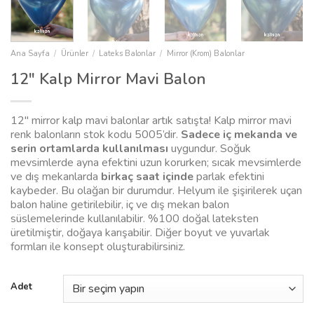
Ana Sayfa
/
Ürünler
/
Lateks Balonlar
/
Mirror (Krom) Balonlar
12″ Kalp Mirror Mavi Balon
12″ mirror kalp mavi balonlar artık satışta! Kalp mirror mavi
renk balonların stok kodu 5005’dir.
Sadece iç mekanda ve
serin ortamlarda kullanılması
uygundur. Soğuk
mevsimlerde ayna efektini uzun korurken; sıcak mevsimlerde
ve dış mekanlarda
birkaç saat içinde
parlak efektini
kaybeder. Bu olağan bir durumdur. Helyum ile şişirilerek uçan
balon haline getirilebilir, iç ve dış mekan balon
süslemelerinde kullanılabilir. %100 doğal lateksten
üretilmiştir, doğaya karışabilir. Diğer boyut ve yuvarlak
formları ile konsept oluşturabilirsiniz.
Adet