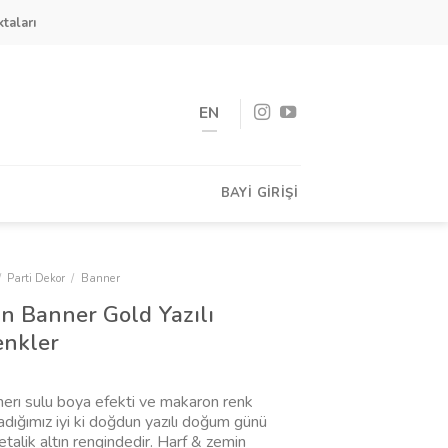
taları
EN
BAYI GIRIŞI
/
Parti Dekor
/
Banner
un Banner Gold Yazılı
nkler
nerı sulu boya efekti ve makaron renk
ladığımız iyi ki doğdun yazılı doğum günü
etalik altın rengindedir. Harf & zemin