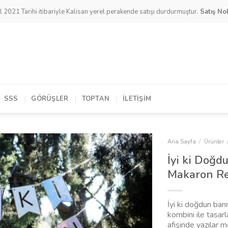
l 2021 Tarihi itibariyle Kalisan yerel perakende satışı durdurmuştur.
Satış Nok
SSS
GÖRÜŞLER
TOPTAN
İLETIŞIM
Ana Sayfa
/
Ürünler
İyi ki Doğd
Makaron Re
İyi ki doğdun ban
kombini ile tasar
afişinde yazılar m