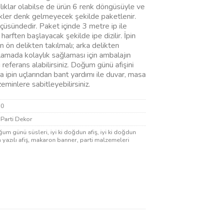
ılıklar olabilse de ürün 6 renk döngüsüyle ve
nkler denk gelmeyecek şekilde paketlenir.
üsündedir. Paket içinde 3 metre ip ile
 harften başlayacak şekilde ipe dizilir. İpin
n ön delikten takılmalı; arka delikten
ralamada kolaylık sağlaması için ambalajın
 referans alabilirsiniz. Doğum günü afişini
a ipin uçlarından bant yardımı ile duvar, masa
eminlere sabitleyebilirsiniz.
80
,
Parti Dekor
ğum günü süsleri
,
iyi ki doğdun afiş
,
iyi ki doğdun
 yazılı afiş
,
makaron banner
,
parti malzemeleri