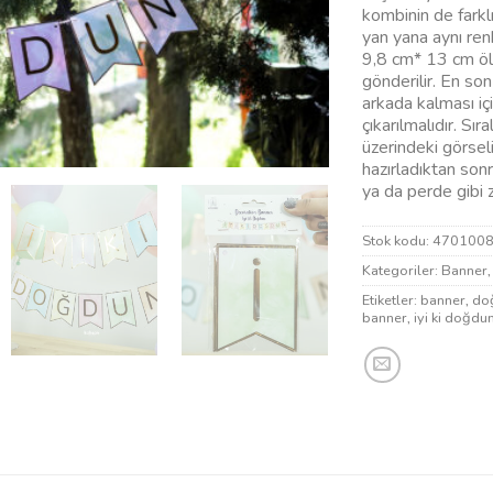
kombinin de farkl
yan yana aynı re
9,8 cm* 13 cm ölç
gönderilir. En son
arkada kalması içi
çıkarılmalıdır. Sı
üzerindeki görseli
hazırladıktan sonr
ya da perde gibi z
Stok kodu:
470100
Kategoriler:
Banner
Etiketler:
banner
,
do
banner
,
iyi ki doğdun