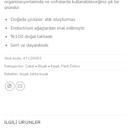
organizasyonlarında ve sofralarda kullanabileceğiniz şık bir
üründür.
Doğada çözünür, atık oluşturmaz.
Endüstriyel ağaçlardan imal edilmiştir.
%100 doğal tahtadır.
Sert ve dayanıklıdır.
Stok kodu:
47120003
Kategoriler:
Çatal • Bıçak • Kaşık
,
Parti Dekor
Etiketler:
bıçak
,
tahta bıçak
İLGILI ÜRÜNLER