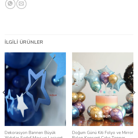
İLGILI ÜRÜNLER
Dekorasyon Bannerı Büyük
Doğum Günü Kiti Folyo ve Mirror
Yıldızlar Sedef Mavi ve Lacivert
Balon Konsept Cake Topper–