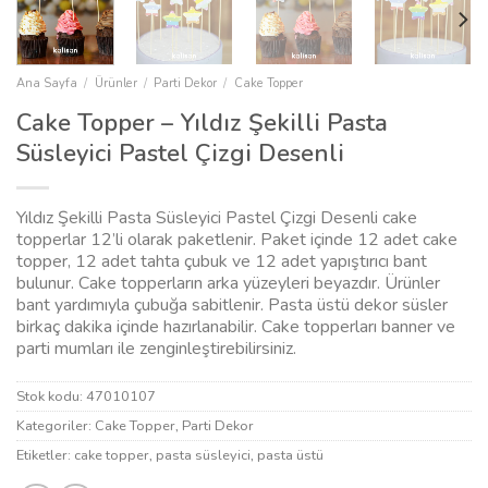
Ana Sayfa
/
Ürünler
/
Parti Dekor
/
Cake Topper
Cake Topper – Yıldız Şekilli Pasta
Süsleyici Pastel Çizgi Desenli
Yıldız Şekilli Pasta Süsleyici Pastel Çizgi Desenli cake
topperlar 12’li olarak paketlenir. Paket içinde 12 adet cake
topper, 12 adet tahta çubuk ve 12 adet yapıştırıcı bant
bulunur. Cake topperların arka yüzeyleri beyazdır. Ürünler
bant yardımıyla çubuğa sabitlenir. Pasta üstü dekor süsler
birkaç dakika içinde hazırlanabilir. Cake topperları banner ve
parti mumları ile zenginleştirebilirsiniz.
Stok kodu:
47010107
Kategoriler:
Cake Topper
,
Parti Dekor
Etiketler:
cake topper
,
pasta süsleyici
,
pasta üstü