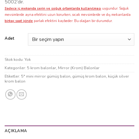
5002’dir.
Sadece iç mekanda serin ve soğuk ortamlarda kullanılması
uygundur. Soğuk
mevsimlerde ayna efektini uzun korurken; sıcak mevsimlerde ve dış mekanlarda
birkaç saat içinde
parlak efektini kaybeder. Bu olağan bir durumdur.
Adet
Stok kodu:
Yok
Kategoriler:
5 krom balonlar
,
Mirror (Krom) Balonlar
Etiketler:
5" mini mirror gümüş balon
,
gümüş krom balon
,
küçük silver
krom balon
AÇIKLAMA