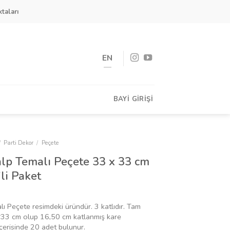
taları
EN
BAYI GIRIŞI
/
Parti Dekor
/
Peçete
lp Temalı Peçete 33 x 33 cm
’li Paket
 Peçete resimdeki üründür. 3 katlıdır. Tam
*33 cm olup 16,50 cm katlanmış kare
çerisinde 20 adet bulunur.