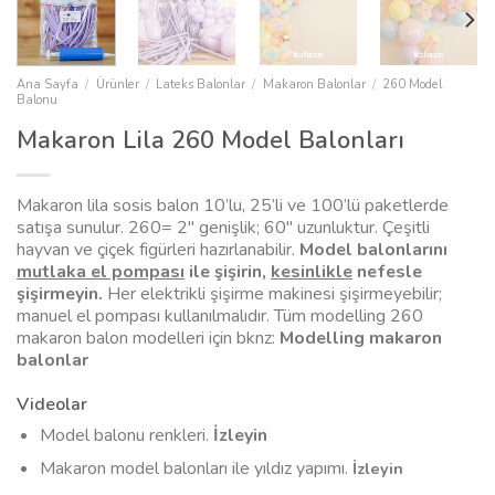
Ana Sayfa
/
Ürünler
/
Lateks Balonlar
/
Makaron Balonlar
/
260 Model
Balonu
Makaron Lila 260 Model Balonları
Makaron lila sosis balon 10’lu, 25’li ve 100’lü paketlerde
satışa sunulur. 260= 2″ genişlik; 60″ uzunluktur. Çeşitli
hayvan ve çiçek figürleri hazırlanabilir.
Model balonlarını
mutlaka el pompası
ile şişirin,
kesinlikle
nefesle
şişirmeyin.
Her elektrikli şişirme makinesi şişirmeyebilir;
manuel el pompası kullanılmalıdır. Tüm modelling 260
makaron balon modelleri için bknz:
Modelling makaron
balonlar
Videolar
Model balonu renkleri.
İzleyin
Makaron model balonları ile yıldız yapımı.
İzleyin