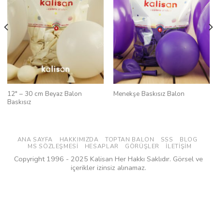
12″ – 30 cm Beyaz Balon
Menekşe Baskısız Balon
Baskısız
ANA SAYFA
HAKKIMIZDA
TOPTAN BALON
SSS
BLOG
MS SÖZLEŞMESI
HESAPLAR
GÖRÜŞLER
İLETIŞIM
Copyright 1996 - 2025 Kalisan Her Hakkı Saklıdır. Görsel ve
içerikler izinsiz alınamaz.