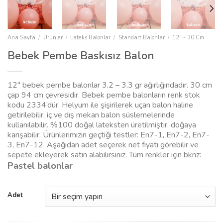
Ana Sayfa
/
Ürünler
/
Lateks Balonlar
/
Standart Balonlar
/
12" - 30 Cm
Bebek Pembe Baskısız Balon
12″ bebek pembe balonlar 3,2 – 3,3 gr ağırlığındadır. 30 cm
çap 94 cm çevresidir. Bebek pembe balonların renk stok
kodu 2334’dür. Helyum ile şişirilerek uçan balon haline
getirilebilir, iç ve dış mekan balon süslemelerinde
kullanılabilir. %100 doğal lateksten üretilmiştir, doğaya
karışabilir. Ürünlerimizin geçtiği testler: En7-1, En7-2, En7-
3, En7-12. Aşağıdan adet seçerek net fiyatı görebilir ve
sepete ekleyerek satın alabilirsiniz. Tüm renkler için bknz:
Pastel balonlar
Adet