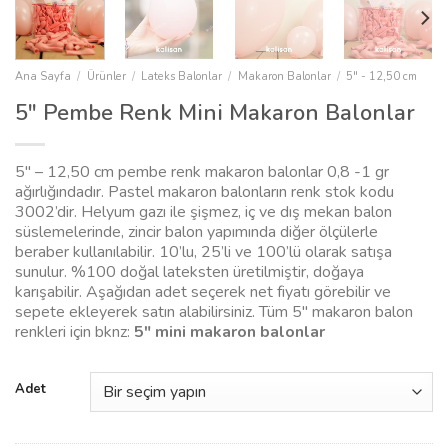
Ana Sayfa
/
Ürünler
/
Lateks Balonlar
/
Makaron Balonlar
/
5" - 12,50 cm
5″ Pembe Renk Mini Makaron Balonlar
5″ – 12,50 cm pembe renk makaron balonlar 0,8 -1 gr
ağırlığındadır. Pastel makaron balonların renk stok kodu
3002’dir. Helyum gazı ile şişmez, iç ve dış mekan balon
süslemelerinde, zincir balon yapımında diğer ölçülerle
beraber kullanılabilir. 10’lu, 25’li ve 100’lü olarak satışa
sunulur. %100 doğal lateksten üretilmiştir, doğaya
karışabilir. Aşağıdan adet seçerek net fiyatı görebilir ve
sepete ekleyerek satın alabilirsiniz. Tüm 5″ makaron balon
renkleri için bknz:
5″ mini makaron balonlar
Adet