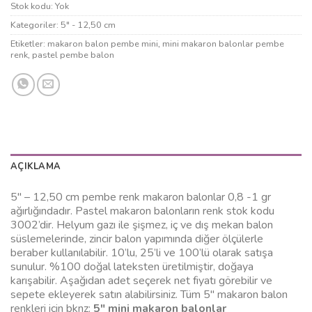
Stok kodu:
Yok
Kategoriler:
5" - 12,50 cm
Etiketler:
makaron balon pembe mini
,
mini makaron balonlar pembe
renk
,
pastel pembe balon
AÇIKLAMA
5″ – 12,50 cm pembe renk makaron balonlar 0,8 -1 gr
ağırlığındadır. Pastel makaron balonların renk stok kodu
3002’dir. Helyum gazı ile şişmez, iç ve dış mekan balon
süslemelerinde, zincir balon yapımında diğer ölçülerle
beraber kullanılabilir. 10’lu, 25’li ve 100’lü olarak satışa
sunulur. %100 doğal lateksten üretilmiştir, doğaya
karışabilir. Aşağıdan adet seçerek net fiyatı görebilir ve
sepete ekleyerek satın alabilirsiniz. Tüm 5″ makaron balon
renkleri için bknz:
5″ mini makaron balonlar