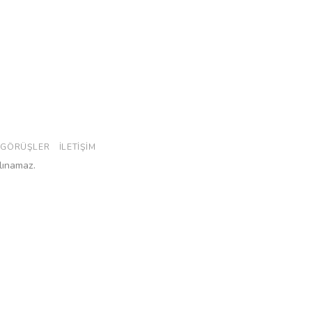
GÖRÜŞLER
İLETIŞIM
alınamaz.