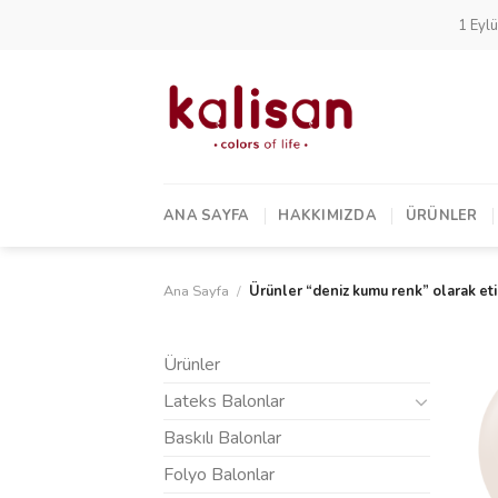
Skip
1 Eylü
to
content
ANA SAYFA
HAKKIMIZDA
ÜRÜNLER
Ana Sayfa
/
Ürünler “deniz kumu renk” olarak et
Ürünler
Lateks Balonlar
Baskılı Balonlar
Folyo Balonlar